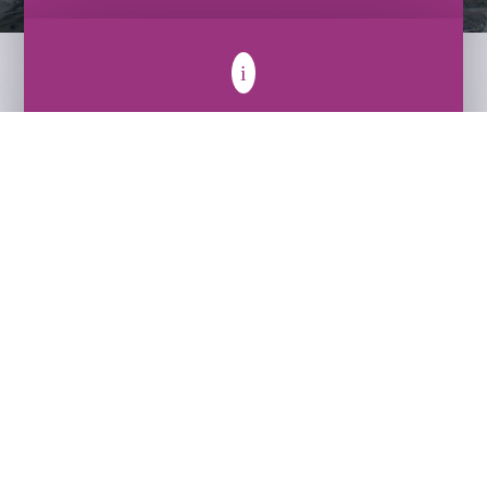
i
85€ / 60MIN