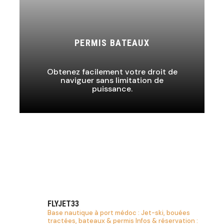
PERMIS BATEAUX
Obtenez facilement votre droit de
naviguer sans limitation de
puissance.
FLYJET33
Base nautique à port médoc :
Jet-ski, bouées
tractées, bateaux & permis
Infos & réservation :