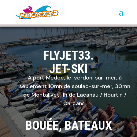
FLYJET33.
JET-SKI
A port Medoc, le-verdon-sur-mer, à
seulement 10mn de soulac-sur-mer, 30mn
de Montalivet, 1h de Lacanau / Hourtin /
Carcans.
BOUÉE, BATEAUX