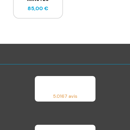
85,00
€
5.0
167 avis